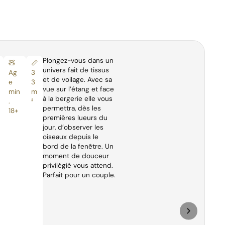
Plongez-vous dans un
🧸
📏
univers fait de tissus
Ag
3
et de voilage. Avec sa
e
3
vue sur l’étang et face
min
m
à la bergerie elle vous
.
²
permettra, dès les
18+
premières lueurs du
jour, d’observer les
oiseaux depuis le
bord de la fenêtre. Un
moment de douceur
privilégié vous attend.
Parfait pour un couple.