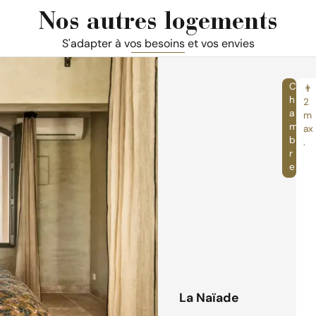
Nos autres logements
S'adapter à vos besoins et vos envies
C
👨
h
2
a
m
m
ax
b
.
r
e
La Naïade