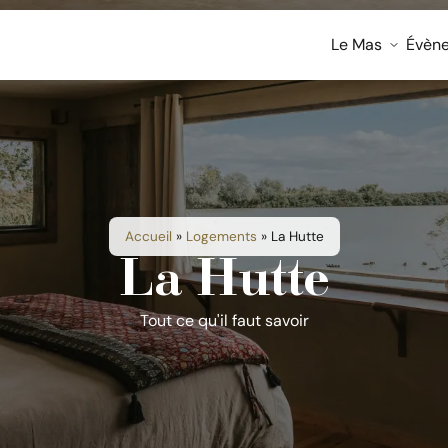
Le Mas
Évèn
Accueil
»
Logements
»
La Hutte
La Hutte
Tout ce qu'il faut savoir