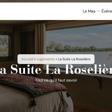
Le Mas
Évèn
Accueil
»
Logements
»
La Suite La Roselière
a Suite La Roseliè
Tout ce qu'il faut savoir