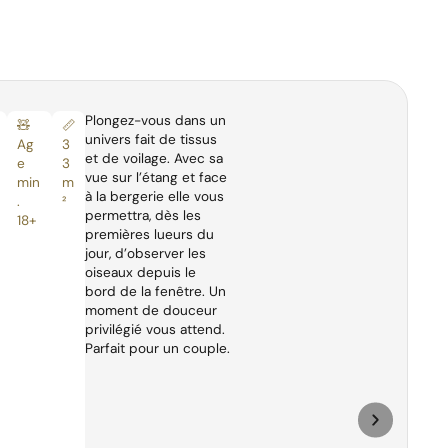
Plongez-vous dans un
🧸
📏
univers fait de tissus
Ag
3
et de voilage. Avec sa
e
3
vue sur l’étang et face
min
m
à la bergerie elle vous
.
²
permettra, dès les
18+
premières lueurs du
jour, d’observer les
oiseaux depuis le
bord de la fenêtre. Un
moment de douceur
privilégié vous attend.
Parfait pour un couple.