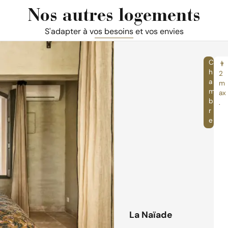
Nos autres logements
S'adapter à vos besoins et vos envies
C
👨
h
2
a
m
m
ax
b
.
r
e
La Naïade