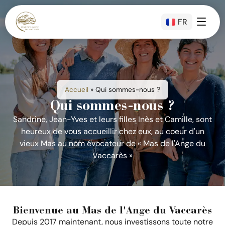
principal
FR
EN
Accueil
»
Qui sommes-nous ?
Qui sommes-nous ?
Sandrine, Jean-Yves et leurs filles Inès et Camille, sont
heureux de vous accueillir chez eux, au coeur d'un
vieux Mas au nom évocateur de « Mas de l'Ange du
Vaccarès »
Bienvenue au Mas de l'Ange du Vaccarès
Depuis 2017 maintenant, nous investissons toute notre